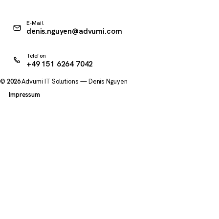
E-Mail
denis.nguyen@advumi.com
Telefon
+49 151 6264 7042
©
2026
Advumi IT Solutions — Denis Nguyen
Impressum
ANBIETER
Advumi IT Solutions · Denis Nguyen
Angerstr. 42d
85354 Freising · Deutschland