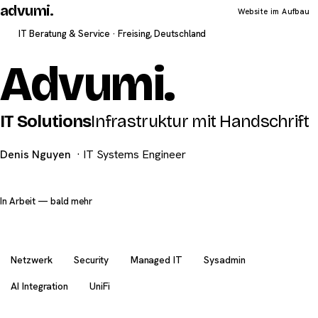
advumi
.
Website im Aufbau
IT Beratung & Service · Freising, Deutschland
Advumi
.
IT Solutions
Infrastruktur mit Handschrift
Denis Nguyen
· IT Systems Engineer
In Arbeit — bald mehr
Netzwerk
Security
Managed IT
Sysadmin
AI Integration
UniFi